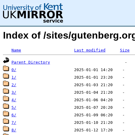
Index of /sites/gutenberg.org
Name
Last modified
Size
Parent Directory
0/
1/
2/
3/
4/
5/
6/
7/
8/