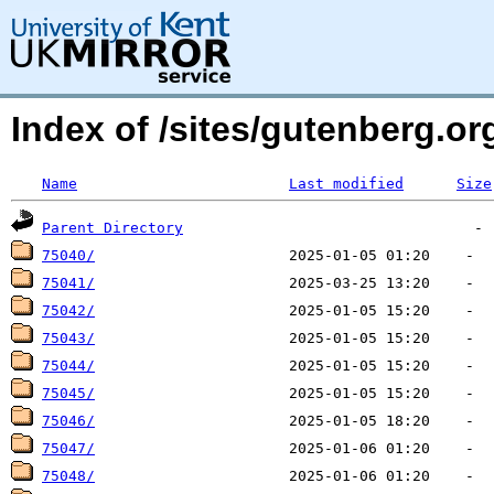
Index of /sites/gutenberg.org
Name
Last modified
Size
Parent Directory
75040/
75041/
75042/
75043/
75044/
75045/
75046/
75047/
75048/