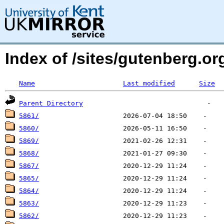
Index of /sites/gutenberg.o
Name
Last modified
Size
Parent Directory
5861/
5860/
5869/
5868/
5867/
5865/
5864/
5863/
5862/