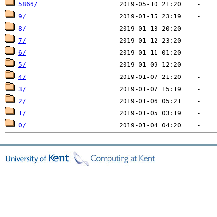
5866/
9/
8/
7/
6/
5/
4/
3/
2/
1/
0/