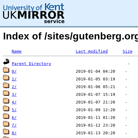
Index of /sites/gutenberg.o
Name
Last modified
Size
Parent Directory
0/
1/
2/
3/
4/
5/
6/
7/
8/