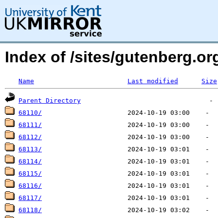
Index of /sites/gutenberg.o
Name
Last modified
Size
Parent Directory
68110/
68111/
68112/
68113/
68114/
68115/
68116/
68117/
68118/