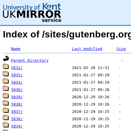
Index of /sites/gutenberg.o
Name
Last modified
Size
Parent Directory
5832/
5835/
5833/
5830/
5839/
5838/
5837/
5836/
5834/