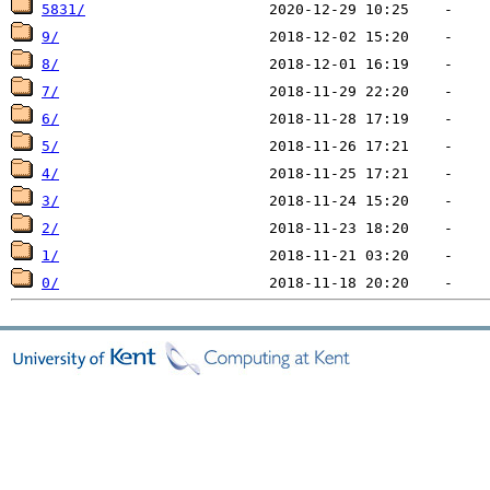
5831/
9/
8/
7/
6/
5/
4/
3/
2/
1/
0/