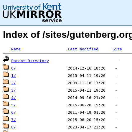
Index of /sites/gutenberg.o
Name
Last modified
Size
Parent Directory
0/
1/
2/
3/
4/
5/
6/
7/
8/