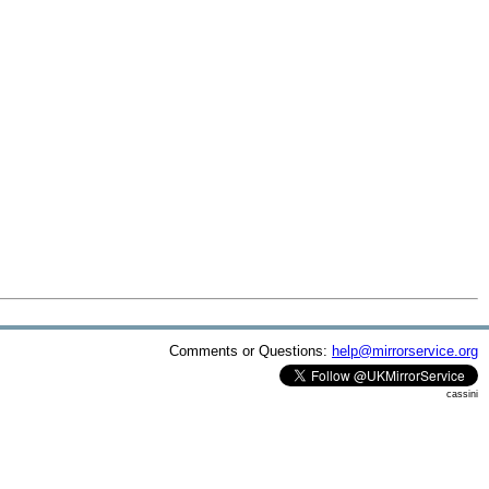
Comments or Questions:
help@mirrorservice.org
cassini