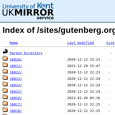
Index of /sites/gutenberg.org
Name
Last modified
Size
Parent Directory
16810/
16811/
16812/
16813/
16814/
16815/
16816/
16817/
16818/