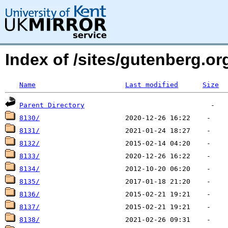
Index of /sites/gutenberg.o
Name
Last modified
Size
Parent Directory
8130/
8131/
8132/
8133/
8134/
8135/
8136/
8137/
8138/