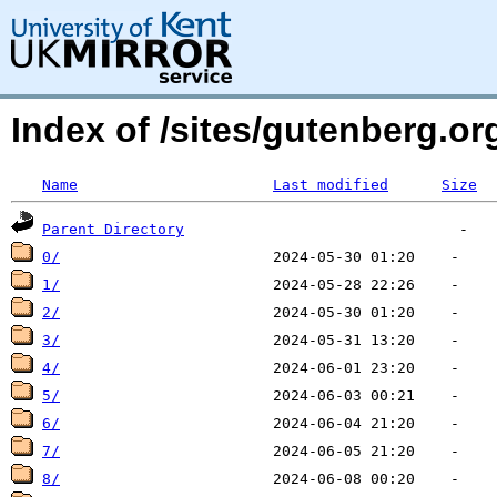
Index of /sites/gutenberg.o
Name
Last modified
Size
Parent Directory
0/
1/
2/
3/
4/
5/
6/
7/
8/