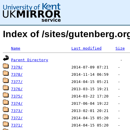
Index of /sites/gutenberg.o
Name
Last modified
Size
Parent Directory
7379/
7378/
7377/
7376/
7375/
7374/
7373/
7372/
7371/