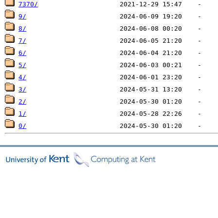
7370/
9/
8/
7/
6/
5/
4/
3/
2/
1/
0/