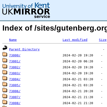
Index of /sites/gutenberg.org
Name
Last modified
Size
Parent Directory
73000/
73001/
73002/
73003/
73004/
73005/
73006/
73007/
73008/