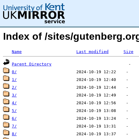
Index of /sites/gutenberg.o
Name
Last modified
Size
Parent Directory
0/
1/
2/
3/
4/
5/
6/
7/
8/