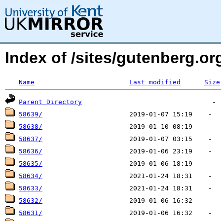
Index of /sites/gutenberg.o
Name
Last modified
Size
Parent Directory
58639/
58638/
58637/
58636/
58635/
58634/
58633/
58632/
58631/