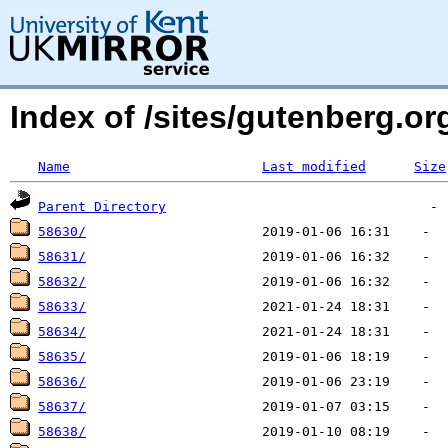
Index of /sites/gutenberg.o
Name
Last modified
Size
Parent Directory
58630/
58631/
58632/
58633/
58634/
58635/
58636/
58637/
58638/