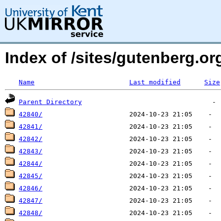
Index of /sites/gutenberg.o
Name
Last modified
Size
Parent Directory
42840/
42841/
42842/
42843/
42844/
42845/
42846/
42847/
42848/