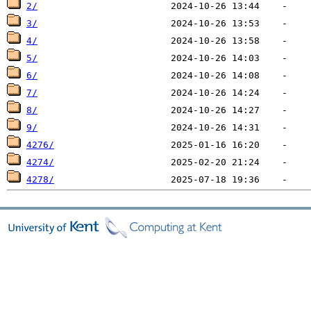
2/
3/
4/
5/
6/
7/
8/
9/
4276/
4274/
4278/