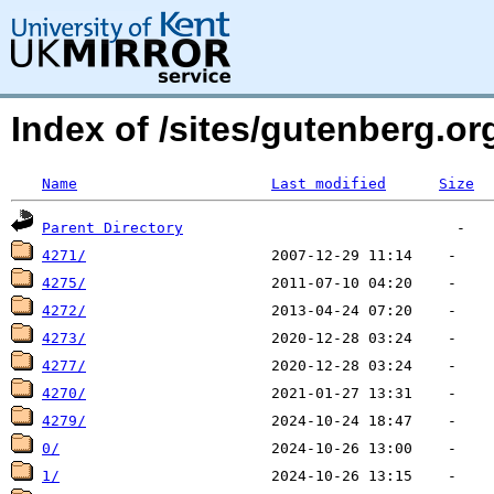
Index of /sites/gutenberg.o
Name
Last modified
Size
Parent Directory
4271/
4275/
4272/
4273/
4277/
4270/
4279/
0/
1/