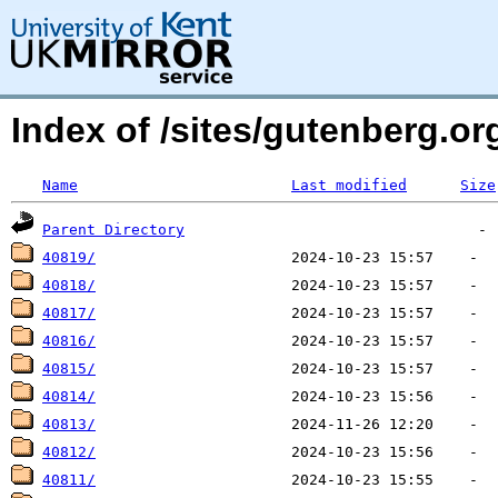
Index of /sites/gutenberg.o
Name
Last modified
Size
Parent Directory
40819/
40818/
40817/
40816/
40815/
40814/
40813/
40812/
40811/