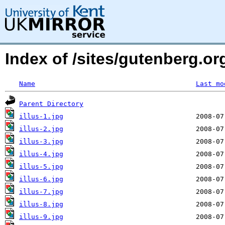
Index of /sites/gutenberg.or
Name
Last mo
Parent Directory
illus-1.jpg
illus-2.jpg
illus-3.jpg
illus-4.jpg
illus-5.jpg
illus-6.jpg
illus-7.jpg
illus-8.jpg
illus-9.jpg