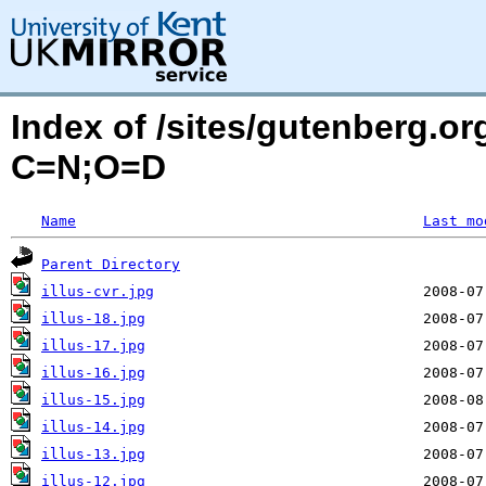
Index of /sites/gutenberg.or
C=N;O=D
Name
Last mo
Parent Directory
illus-cvr.jpg
illus-18.jpg
illus-17.jpg
illus-16.jpg
illus-15.jpg
illus-14.jpg
illus-13.jpg
illus-12.jpg