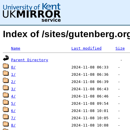
Index of /sites/gutenberg.org
Name
Last modified
Size
Parent Directory
0/
1/
2/
3/
4/
5/
6/
7/
8/