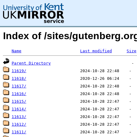
Index of /sites/gutenberg.o
Name
Last modified
Size
Parent Directory
11619/
11618/
11617/
11616/
11615/
11614/
11613/
11612/
11611/