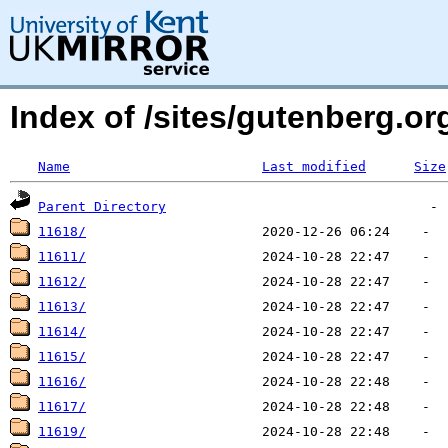
Index of /sites/gutenberg.o
Name
Last modified
Size
Parent Directory
11618/
11611/
11612/
11613/
11614/
11615/
11616/
11617/
11619/