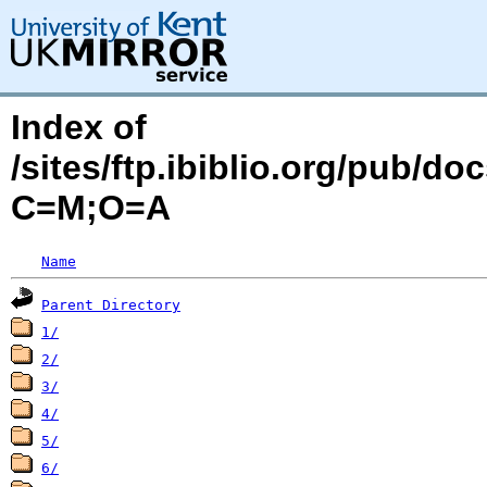
Index of
/sites/ftp.ibiblio.org/pub/d
C=M;O=A
Name
Parent Directory
1/
2/
3/
4/
5/
6/