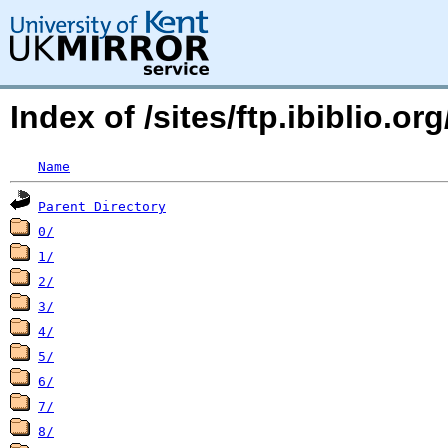
Index of /sites/ftp.ibiblio.o
Name
Parent Directory
0/
1/
2/
3/
4/
5/
6/
7/
8/