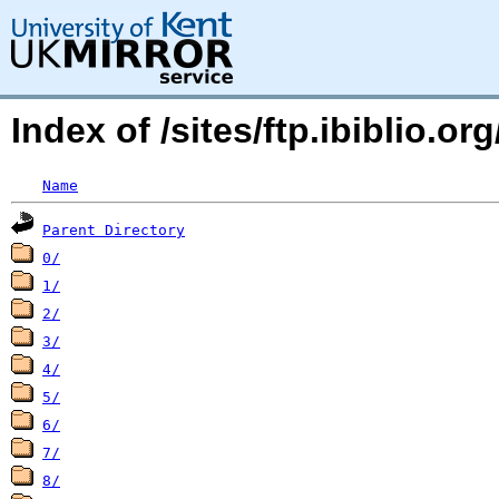
Index of /sites/ftp.ibiblio.o
Name
Parent Directory
0/
1/
2/
3/
4/
5/
6/
7/
8/