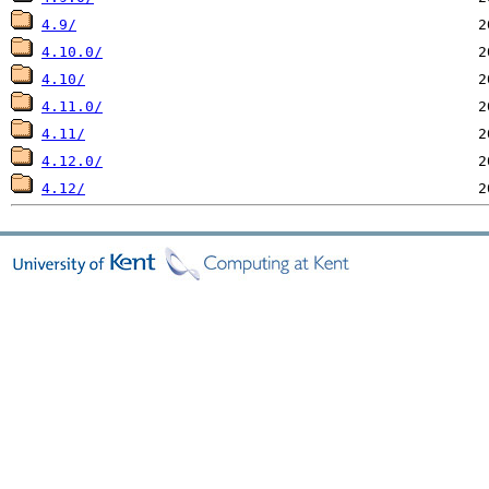
4.9/
4.10.0/
4.10/
4.11.0/
4.11/
4.12.0/
4.12/