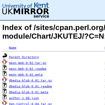
Index of /sites/cpan.perl.o
module/Chart/JKUTEJ/?C=
Name
Parent Directory
meon-Web-0.02.tar.gz
meon-Web-0.02.readme
meon-Web-0.02.meta
dbedia-blob-0.01.tar.gz
dbedia-blob-0.01.readme
dbedia-blob-0.01.meta
author-1.00.json
Xen-Control-0.04.tar.gz