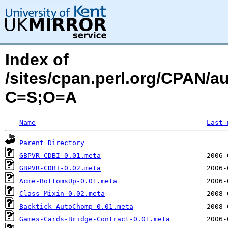
Index of
/sites/cpan.perl.org/CPAN/
C=S;O=A
Name
Last 
Parent Directory
GBPVR-CDBI-0.01.meta
GBPVR-CDBI-0.02.meta
Acme-BottomsUp-0.01.meta
Class-Mixin-0.02.meta
Backtick-AutoChomp-0.01.meta
Games-Cards-Bridge-Contract-0.01.meta