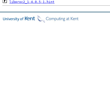
libproc2_1-4.0.5-1.hint