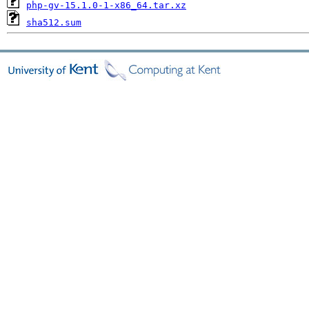
php-gv-15.1.0-1-x86_64.tar.xz
sha512.sum