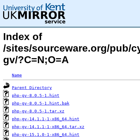
Index of
/sites/sourceware.org/pub/c
gv/?C=N;O=A
Name
Parent Directory
php-gv-8.0.5-1.hint
php-gv-8.0.5-1.hint.bak
php-gv-8.0.5-1.tar.xz
php-gv-14.1.1-1-x86_64.hint
php-gv-14.1.1-1-x86_64.tar.xz
php-gv-15.1.0-1-x86_64.hint