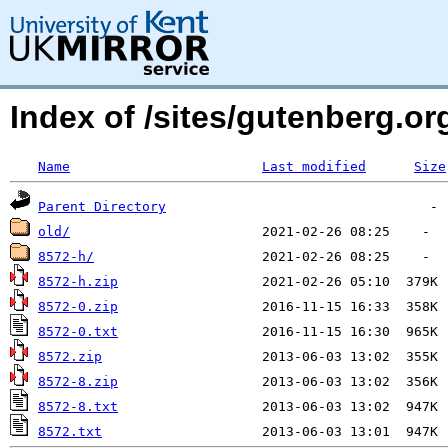
Index of /sites/gutenberg.o
Name
Last modified
Size
Parent Directory
old/
8572-h/
8572-h.zip
8572-0.zip
8572-0.txt
8572.zip
8572-8.zip
8572-8.txt
8572.txt