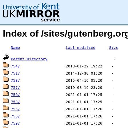
Index of /sites/gutenberg.o
Name
Last modified
Size
Parent Directory
754/
751/
758/
757/
750/
753/
755/
756/
759/