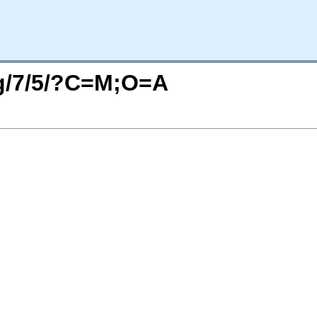
rg/7/5/?C=M;O=A