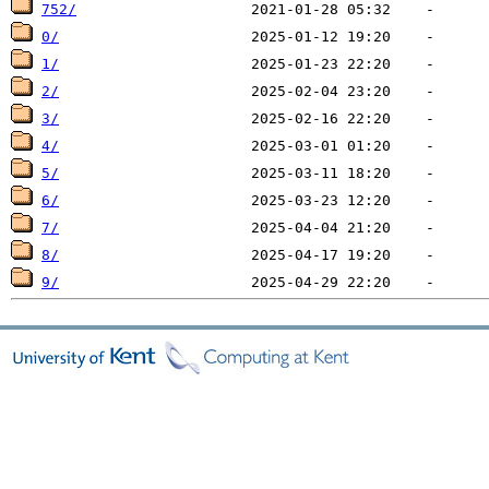
752/
0/
1/
2/
3/
4/
5/
6/
7/
8/
9/