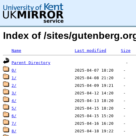
Index of /sites/gutenberg.o
Name
Last modified
Size
Parent Directory
0/
1/
2/
3/
4/
5/
6/
7/
8/