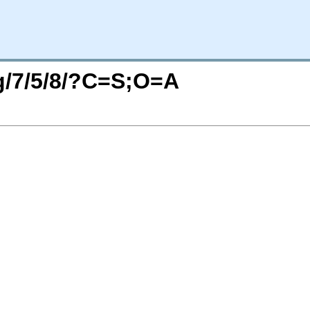
rg/7/5/8/?C=S;O=A