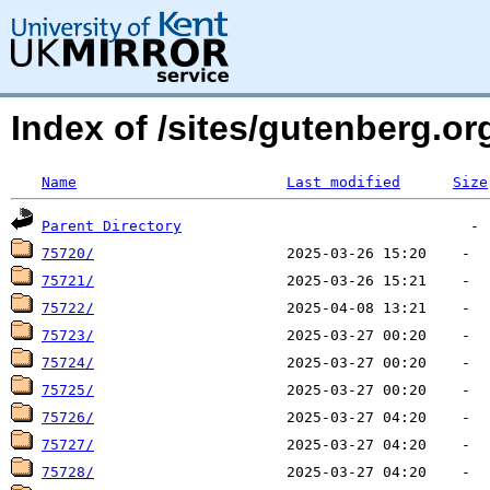
Index of /sites/gutenberg.org
Name
Last modified
Size
Parent Directory
75720/
75721/
75722/
75723/
75724/
75725/
75726/
75727/
75728/