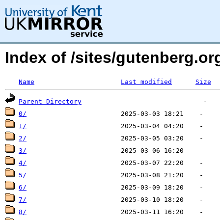
Index of /sites/gutenberg.org
Name
Last modified
Size
Parent Directory
0/
1/
2/
3/
4/
5/
6/
7/
8/