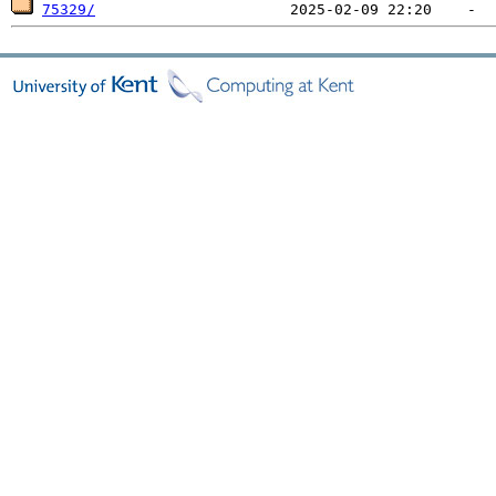
75329/