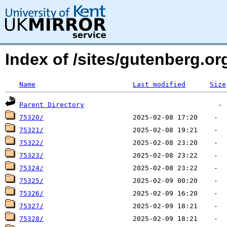
Index of /sites/gutenberg.org
Name
Last modified
Size
Parent Directory
75320/
75321/
75322/
75323/
75324/
75325/
75326/
75327/
75328/