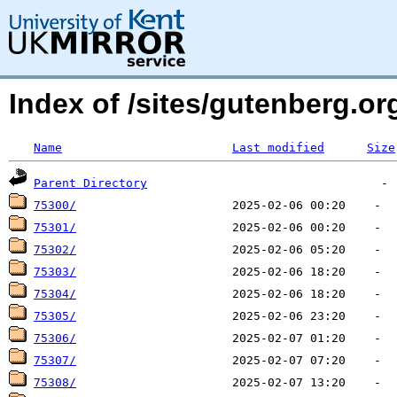
Index of /sites/gutenberg.org
Name
Last modified
Size
Parent Directory
75300/
75301/
75302/
75303/
75304/
75305/
75306/
75307/
75308/