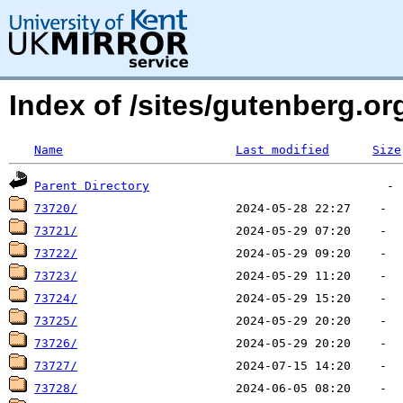
Index of /sites/gutenberg.org
Name
Last modified
Size
Parent Directory
73720/
73721/
73722/
73723/
73724/
73725/
73726/
73727/
73728/