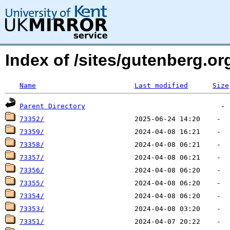
Index of /sites/gutenberg.o
Name
Last modified
Size
Parent Directory
73352/
73359/
73358/
73357/
73356/
73355/
73354/
73353/
73351/