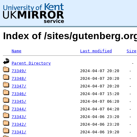
Index of /sites/gutenberg.o
Name
Last modified
Size
Parent Directory
73349/
73348/
73347/
73346/
73345/
73344/
73343/
73342/
73341/