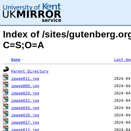
Index of /sites/gutenberg.or
C=S;O=A
Name
Last mo
Parent Directory
image011.jpg
image009.jpg
image029.jpg
image015.jpg
image034.jpg
image020.jpg
image027.jpg
image013.jpg