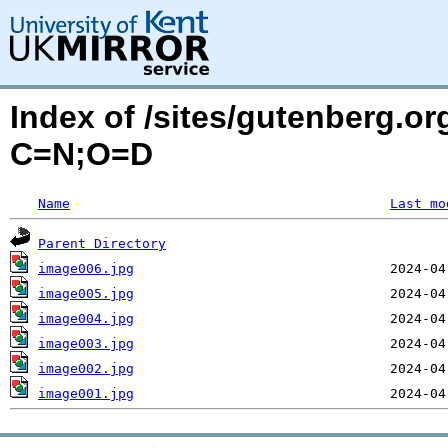
Index of /sites/gutenberg.or
C=N;O=D
Name
Last mo
Parent Directory
image006.jpg
image005.jpg
image004.jpg
image003.jpg
image002.jpg
image001.jpg