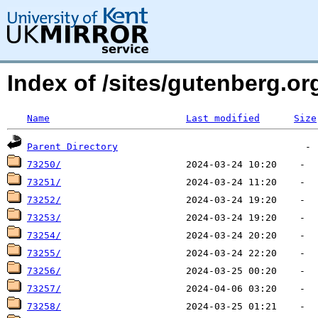
Index of /sites/gutenberg.org
Name
Last modified
Size
Parent Directory
73250/
73251/
73252/
73253/
73254/
73255/
73256/
73257/
73258/