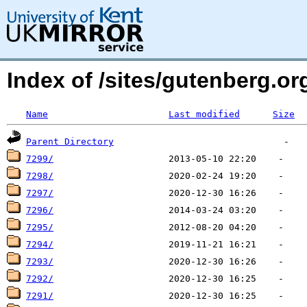
Index of /sites/gutenberg.o
Name
Last modified
Size
Parent Directory
7299/
7298/
7297/
7296/
7295/
7294/
7293/
7292/
7291/