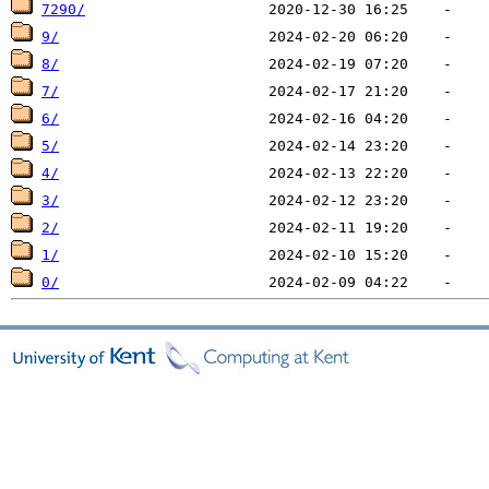
7290/
9/
8/
7/
6/
5/
4/
3/
2/
1/
0/