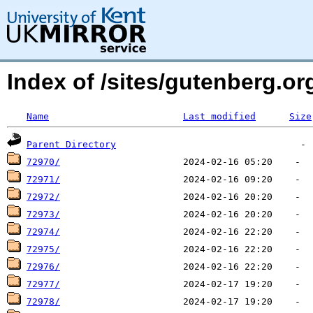
Index of /sites/gutenberg.o
Name
Last modified
Size
Parent Directory
72970/
72971/
72972/
72973/
72974/
72975/
72976/
72977/
72978/