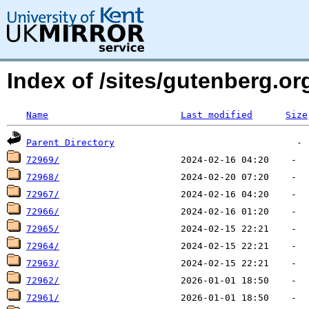
Index of /sites/gutenberg.o
Name
Last modified
Size
Parent Directory
72969/
72968/
72967/
72966/
72965/
72964/
72963/
72962/
72961/