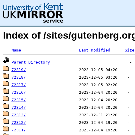
Index of /sites/gutenberg.o
Name
Last modified
Size
Parent Directory
72319/
72318/
72317/
72316/
72315/
72314/
72313/
72312/
72311/