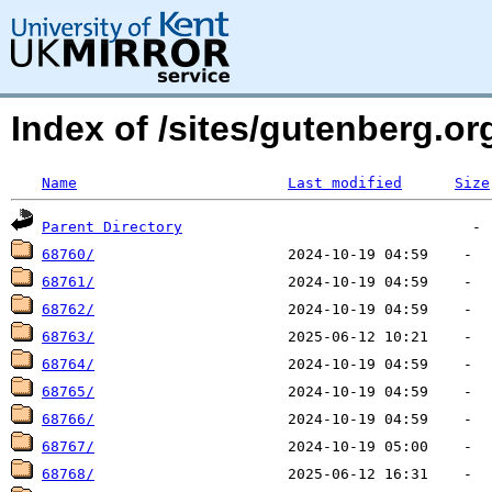
Index of /sites/gutenberg.o
Name
Last modified
Size
Parent Directory
68760/
68761/
68762/
68763/
68764/
68765/
68766/
68767/
68768/